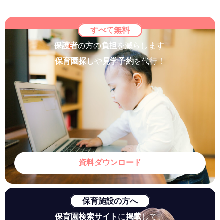
すべて無料
保護者
の方の
負担
を減らします!
保育園探し
や
見学予約
を代行！
資料ダウンロード
保育施設の方へ
保育園検索サイト
に
掲載
して、