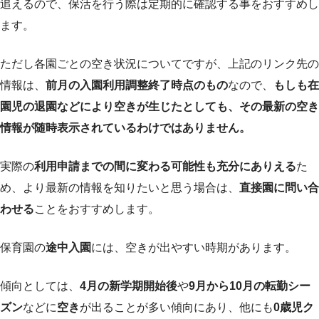
追えるので、保活を行う際は定期的に確認する事をおすすめし
ます。
ただし各園ごとの空き状況についてですが、上記のリンク先の
情報は、
前月の入園利用調整終了時点のもの
なので、
もしも在
園児の退園などにより空きが生じたとしても、その最新の空き
情報が随時表示されているわけではありません。
実際の
利用申請までの間に変わる可能性も充分にありえる
た
め、より最新の情報を知りたいと思う場合は、
直接園に問い合
わせる
ことをおすすめします。
保育園の
途中入園
には、空きが出やすい時期があります。
傾向としては、
4月の新学期開始後
や
9月から10月の転勤シー
ズン
などに
空き
が出ることが多い傾向にあり、他にも
0歳児ク