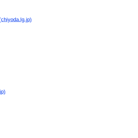
da.lg.jp)
p)