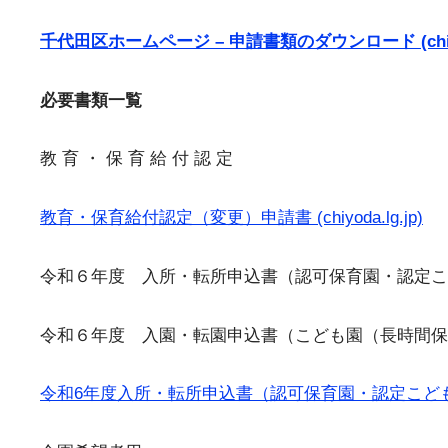
千代田区ホームページ – 申請書類のダウンロード (chiyod
必要書類一覧
教 育 ・ 保 育 給 付 認 定
教育・保育給付認定（変更）申請書 (chiyoda.lg.jp)
令和６年度 入所・転所申込書（認可保育園・認定こ
令和６年度 入園・転園申込書（こども園（長時間保
令和6年度入所・転所申込書（認可保育園・認定こども園・