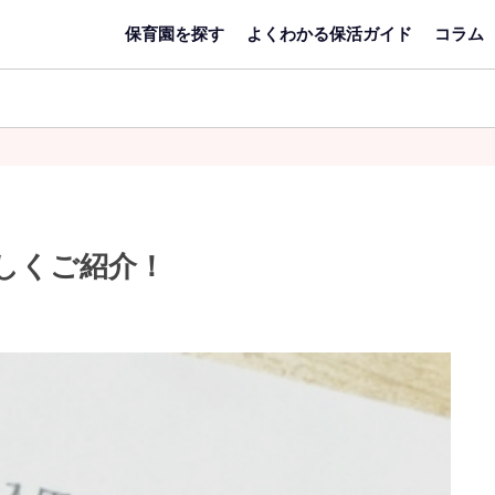
保育園を探す
よくわかる保活ガイド
コラム
エ
リ
しくご紹介！
ア
キー
検