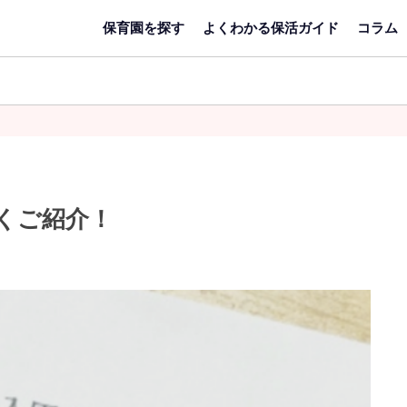
保育園を探す
よくわかる保活ガイド
コラム
エ
リ
くご紹介！
ア
キー
検