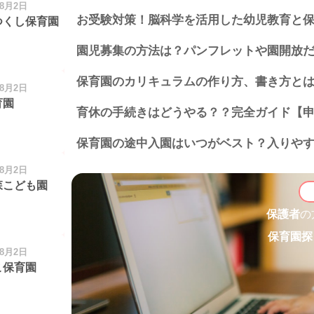
年8月2日
お受験対策！脳科学を活用した幼児教育と保護
つくし保育園
園児募集の方法は？パンフレットや園開放だ
保育園のカリキュラムの作り方、書き方と
年8月2日
育園
育休の手続きはどうやる？？完全ガイド【
保育園の途中入園はいつがベスト？入りや
年8月2日
森こども園
保護者
の
保育園探
年8月2日
こ保育園