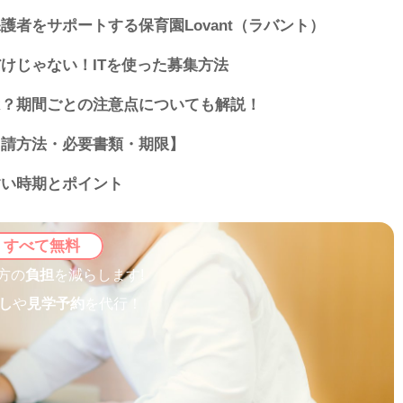
者をサポートする保育園Lovant（ラバント）
けじゃない！ITを使った募集方法
は？期間ごとの注意点についても解説！
申請方法・必要書類・期限】
すい時期とポイント
すべて無料
方の
負担
を減らします!
し
や
見学予約
を代行！