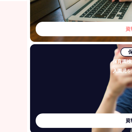
資
保育園検
入園児
を
資