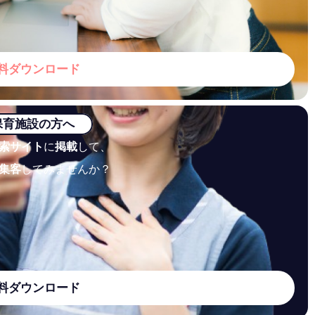
料ダウンロード
保育施設の方へ
索サイト
に
掲載
して、
集客
してみませんか？
料ダウンロード