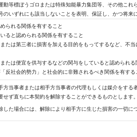
運動等標ぼうゴロまたは特殊知能暴力集団等、その他これ
号のいずれにも該当しないことを表明、保証し、かつ将来
認められる関係を有すること
ていると認められる関係を有すること
的または第三者に損害を加える目的をもってするなど、不当
、または便宜を供与するなどの関与をしていると認められる
が「反社会的勢力」と社会的に非難されるべき関係を有する
手方当事者または相手方当事者の代理もしくは媒介をする
要せず直ちに本契約を解除することができるものとします
除した場合には、解除により相手方に生じた損害の一切に