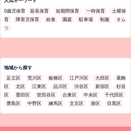
人気キーワード
0歳児保育
延長保育
短期間保育
一時保育
土曜保
育
障害児保育
給食
園庭
駐車場
制服
オム
ツ
地域から探す
足立区
荒川区
板橋区
江戸川区
大田区
葛飾
区
北区
江東区
品川区
渋谷区
新宿区
杉並
区
墨田区
世田谷区
台東区
中央区
千代田区
豊島区
中野区
練馬区
文京区
港区
目黒区