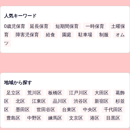
人気キーワード
0歳児保育
延長保育
短期間保育
一時保育
土曜保
育
障害児保育
給食
園庭
駐車場
制服
オム
ツ
地域から探す
足立区
荒川区
板橋区
江戸川区
大田区
葛飾
区
北区
江東区
品川区
渋谷区
新宿区
杉並
区
墨田区
世田谷区
台東区
中央区
千代田区
豊島区
中野区
練馬区
文京区
港区
目黒区