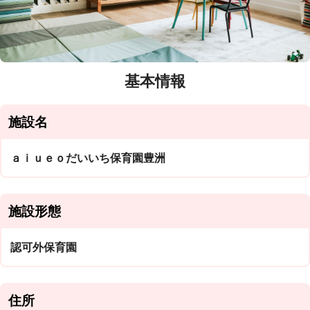
基本情報
施設名
ａｉｕｅｏだいいち保育園豊洲
施設形態
認可外保育園
住所