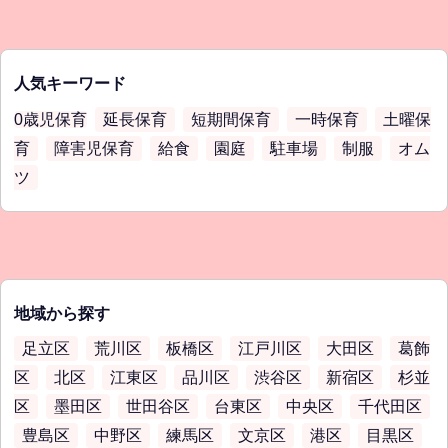
人気キーワード
0歳児保育
延長保育
短期間保育
一時保育
土曜保
育
障害児保育
給食
園庭
駐車場
制服
オム
ツ
地域から探す
足立区
荒川区
板橋区
江戸川区
大田区
葛飾
区
北区
江東区
品川区
渋谷区
新宿区
杉並
区
墨田区
世田谷区
台東区
中央区
千代田区
豊島区
中野区
練馬区
文京区
港区
目黒区