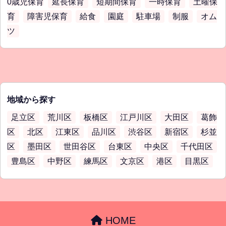
0歳児保育
延長保育
短期間保育
一時保育
土曜保
育
障害児保育
給食
園庭
駐車場
制服
オム
ツ
地域から探す
足立区
荒川区
板橋区
江戸川区
大田区
葛飾
区
北区
江東区
品川区
渋谷区
新宿区
杉並
区
墨田区
世田谷区
台東区
中央区
千代田区
豊島区
中野区
練馬区
文京区
港区
目黒区
HOME