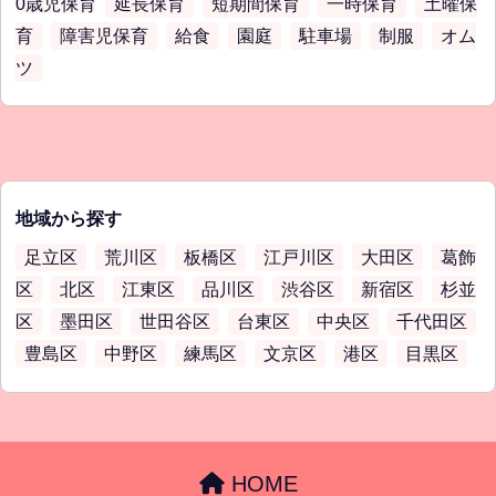
0歳児保育
延長保育
短期間保育
一時保育
土曜保
育
障害児保育
給食
園庭
駐車場
制服
オム
ツ
地域から探す
足立区
荒川区
板橋区
江戸川区
大田区
葛飾
区
北区
江東区
品川区
渋谷区
新宿区
杉並
区
墨田区
世田谷区
台東区
中央区
千代田区
豊島区
中野区
練馬区
文京区
港区
目黒区
HOME