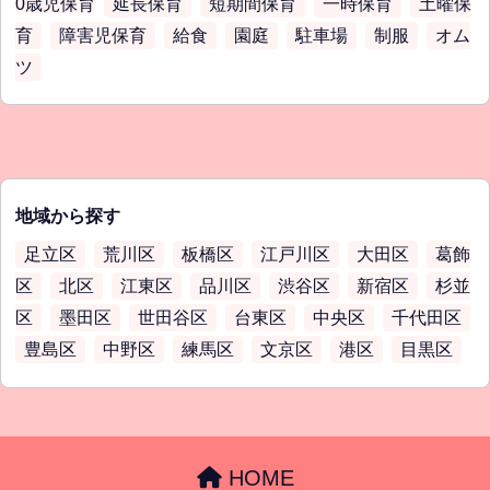
0歳児保育
延長保育
短期間保育
一時保育
土曜保
育
障害児保育
給食
園庭
駐車場
制服
オム
ツ
地域から探す
足立区
荒川区
板橋区
江戸川区
大田区
葛飾
区
北区
江東区
品川区
渋谷区
新宿区
杉並
区
墨田区
世田谷区
台東区
中央区
千代田区
豊島区
中野区
練馬区
文京区
港区
目黒区
HOME