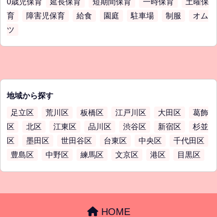
0歳児保育
延長保育
短期間保育
一時保育
土曜保
育
障害児保育
給食
園庭
駐車場
制服
オム
ツ
地域から探す
足立区
荒川区
板橋区
江戸川区
大田区
葛飾
区
北区
江東区
品川区
渋谷区
新宿区
杉並
区
墨田区
世田谷区
台東区
中央区
千代田区
豊島区
中野区
練馬区
文京区
港区
目黒区
HOME