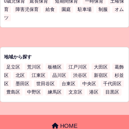
0歳児保育
延長保育
短期間保育
一時保育
土曜保
育
障害児保育
給食
園庭
駐車場
制服
オム
ツ
地域から探す
足立区
荒川区
板橋区
江戸川区
大田区
葛飾
区
北区
江東区
品川区
渋谷区
新宿区
杉並
区
墨田区
世田谷区
台東区
中央区
千代田区
豊島区
中野区
練馬区
文京区
港区
目黒区
HOME