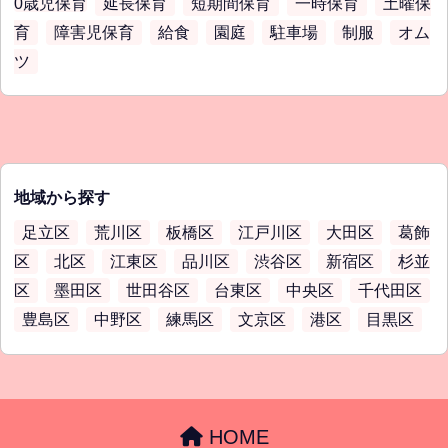
0歳児保育
延長保育
短期間保育
一時保育
土曜保
育
障害児保育
給食
園庭
駐車場
制服
オム
ツ
地域から探す
足立区
荒川区
板橋区
江戸川区
大田区
葛飾
区
北区
江東区
品川区
渋谷区
新宿区
杉並
区
墨田区
世田谷区
台東区
中央区
千代田区
豊島区
中野区
練馬区
文京区
港区
目黒区
HOME