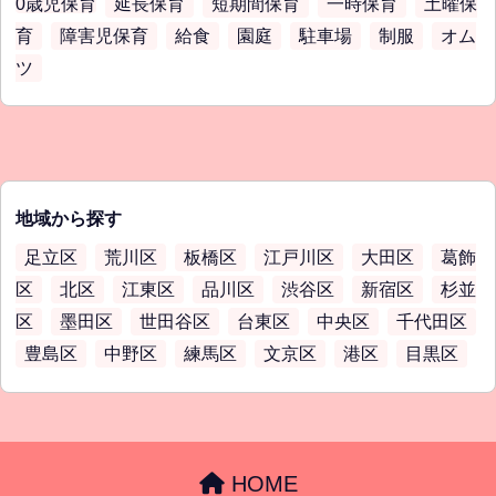
0歳児保育
延長保育
短期間保育
一時保育
土曜保
育
障害児保育
給食
園庭
駐車場
制服
オム
ツ
地域から探す
足立区
荒川区
板橋区
江戸川区
大田区
葛飾
区
北区
江東区
品川区
渋谷区
新宿区
杉並
区
墨田区
世田谷区
台東区
中央区
千代田区
豊島区
中野区
練馬区
文京区
港区
目黒区
HOME