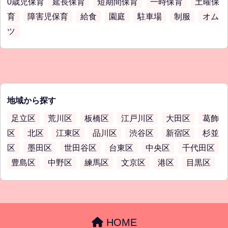
0歳児保育
延長保育
短期間保育
一時保育
土曜保
育
障害児保育
給食
園庭
駐車場
制服
オム
ツ
地域から探す
足立区
荒川区
板橋区
江戸川区
大田区
葛飾
区
北区
江東区
品川区
渋谷区
新宿区
杉並
区
墨田区
世田谷区
台東区
中央区
千代田区
豊島区
中野区
練馬区
文京区
港区
目黒区
HOME