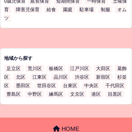
0歳児保育
延長保育
短期間保育
一時保育
土曜保
育
障害児保育
給食
園庭
駐車場
制服
オム
ツ
地域から探す
足立区
荒川区
板橋区
江戸川区
大田区
葛飾
区
北区
江東区
品川区
渋谷区
新宿区
杉並
区
墨田区
世田谷区
台東区
中央区
千代田区
豊島区
中野区
練馬区
文京区
港区
目黒区
HOME