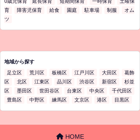
0歳児保育
延長保育
短期間保育
一時保育
土曜保
育
障害児保育
給食
園庭
駐車場
制服
オム
ツ
地域から探す
足立区
荒川区
板橋区
江戸川区
大田区
葛飾
区
北区
江東区
品川区
渋谷区
新宿区
杉並
区
墨田区
世田谷区
台東区
中央区
千代田区
豊島区
中野区
練馬区
文京区
港区
目黒区
HOME