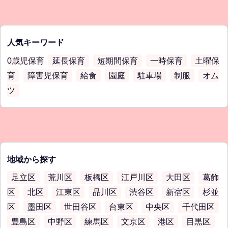
人気キーワード
0歳児保育
延長保育
短期間保育
一時保育
土曜保
育
障害児保育
給食
園庭
駐車場
制服
オム
ツ
地域から探す
足立区
荒川区
板橋区
江戸川区
大田区
葛飾
区
北区
江東区
品川区
渋谷区
新宿区
杉並
区
墨田区
世田谷区
台東区
中央区
千代田区
豊島区
中野区
練馬区
文京区
港区
目黒区