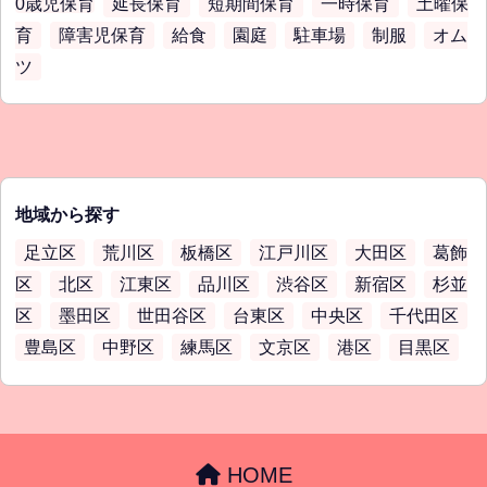
0歳児保育
延長保育
短期間保育
一時保育
土曜保
育
障害児保育
給食
園庭
駐車場
制服
オム
ツ
地域から探す
足立区
荒川区
板橋区
江戸川区
大田区
葛飾
区
北区
江東区
品川区
渋谷区
新宿区
杉並
区
墨田区
世田谷区
台東区
中央区
千代田区
豊島区
中野区
練馬区
文京区
港区
目黒区
HOME