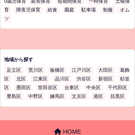
0歳児保育
延長保育
短期間保育
一時保育
土曜保
育
障害児保育
給食
園庭
駐車場
制服
オム
ツ
地域から探す
足立区
荒川区
板橋区
江戸川区
大田区
葛飾
区
北区
江東区
品川区
渋谷区
新宿区
杉並
区
墨田区
世田谷区
台東区
中央区
千代田区
豊島区
中野区
練馬区
文京区
港区
目黒区
HOME