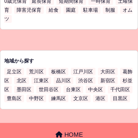
0歳児保育
延長保育
短期間保育
一時保育
土曜保
育
障害児保育
給食
園庭
駐車場
制服
オム
ツ
地域から探す
足立区
荒川区
板橋区
江戸川区
大田区
葛飾
区
北区
江東区
品川区
渋谷区
新宿区
杉並
区
墨田区
世田谷区
台東区
中央区
千代田区
豊島区
中野区
練馬区
文京区
港区
目黒区
HOME