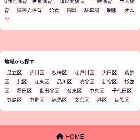
0歳児保育
延長保育
短期間保育
一時保育
土曜保
育
障害児保育
給食
園庭
駐車場
制服
オム
ツ
地域から探す
足立区
荒川区
板橋区
江戸川区
大田区
葛飾
区
北区
江東区
品川区
渋谷区
新宿区
杉並
区
墨田区
世田谷区
台東区
中央区
千代田区
豊島区
中野区
練馬区
文京区
港区
目黒区
HOME