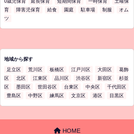
0歳児保育
延長保育
短期間保育
一時保育
土曜保
育
障害児保育
給食
園庭
駐車場
制服
オム
ツ
地域から探す
足立区
荒川区
板橋区
江戸川区
大田区
葛飾
区
北区
江東区
品川区
渋谷区
新宿区
杉並
区
墨田区
世田谷区
台東区
中央区
千代田区
豊島区
中野区
練馬区
文京区
港区
目黒区
HOME