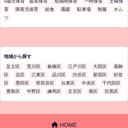
0歳児保育
延長保育
短期間保育
一時保育
土曜保
育
障害児保育
給食
園庭
駐車場
制服
オム
ツ
地域から探す
足立区
荒川区
板橋区
江戸川区
大田区
葛飾
区
北区
江東区
品川区
渋谷区
新宿区
杉並
区
墨田区
世田谷区
台東区
中央区
千代田区
豊島区
中野区
練馬区
文京区
港区
目黒区
HOME