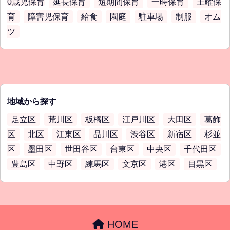
0歳児保育
延長保育
短期間保育
一時保育
土曜保
育
障害児保育
給食
園庭
駐車場
制服
オム
ツ
地域から探す
足立区
荒川区
板橋区
江戸川区
大田区
葛飾
区
北区
江東区
品川区
渋谷区
新宿区
杉並
区
墨田区
世田谷区
台東区
中央区
千代田区
豊島区
中野区
練馬区
文京区
港区
目黒区
HOME