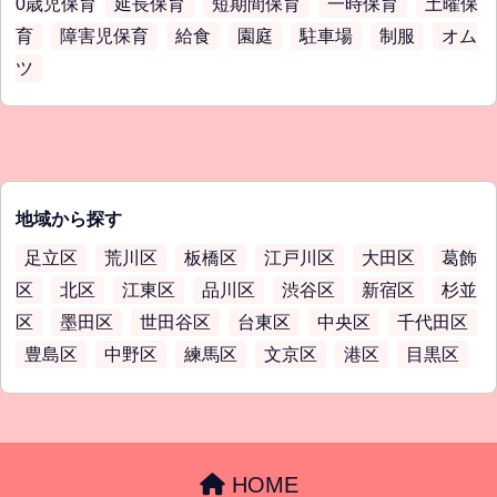
0歳児保育
延長保育
短期間保育
一時保育
土曜保
育
障害児保育
給食
園庭
駐車場
制服
オム
ツ
地域から探す
足立区
荒川区
板橋区
江戸川区
大田区
葛飾
区
北区
江東区
品川区
渋谷区
新宿区
杉並
区
墨田区
世田谷区
台東区
中央区
千代田区
豊島区
中野区
練馬区
文京区
港区
目黒区
HOME