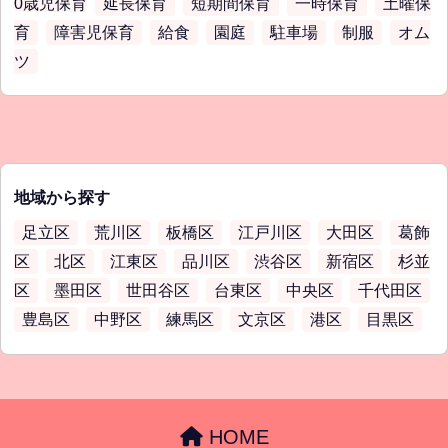
0歳児保育
延長保育
短期間保育
一時保育
土曜保
育
障害児保育
給食
園庭
駐車場
制服
オム
ツ
地域から探す
足立区
荒川区
板橋区
江戸川区
大田区
葛飾
区
北区
江東区
品川区
渋谷区
新宿区
杉並
区
墨田区
世田谷区
台東区
中央区
千代田区
豊島区
中野区
練馬区
文京区
港区
目黒区
HOME