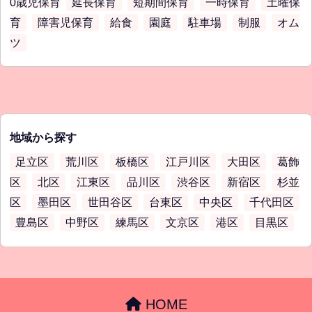
0歳児保育
延長保育
短期間保育
一時保育
土曜保
育
障害児保育
給食
園庭
駐車場
制服
オム
ツ
地域から探す
足立区
荒川区
板橋区
江戸川区
大田区
葛飾
区
北区
江東区
品川区
渋谷区
新宿区
杉並
区
墨田区
世田谷区
台東区
中央区
千代田区
豊島区
中野区
練馬区
文京区
港区
目黒区
HOME