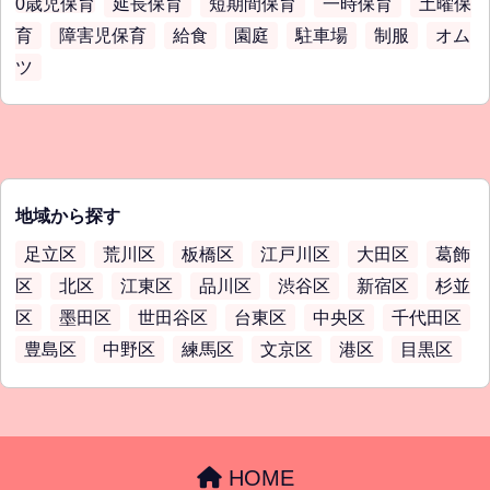
0歳児保育
延長保育
短期間保育
一時保育
土曜保
育
障害児保育
給食
園庭
駐車場
制服
オム
ツ
地域から探す
足立区
荒川区
板橋区
江戸川区
大田区
葛飾
区
北区
江東区
品川区
渋谷区
新宿区
杉並
区
墨田区
世田谷区
台東区
中央区
千代田区
豊島区
中野区
練馬区
文京区
港区
目黒区
HOME