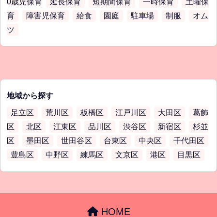
0歳児保育
延長保育
短期間保育
一時保育
土曜保
育
障害児保育
給食
園庭
駐車場
制服
オム
ツ
地域から探す
足立区
荒川区
板橋区
江戸川区
大田区
葛飾
区
北区
江東区
品川区
渋谷区
新宿区
杉並
区
墨田区
世田谷区
台東区
中央区
千代田区
豊島区
中野区
練馬区
文京区
港区
目黒区
HOME