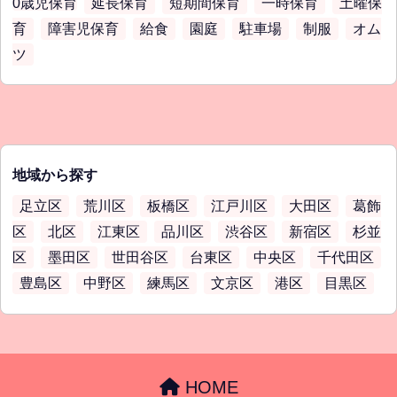
0歳児保育
延長保育
短期間保育
一時保育
土曜保
育
障害児保育
給食
園庭
駐車場
制服
オム
ツ
地域から探す
足立区
荒川区
板橋区
江戸川区
大田区
葛飾
区
北区
江東区
品川区
渋谷区
新宿区
杉並
区
墨田区
世田谷区
台東区
中央区
千代田区
豊島区
中野区
練馬区
文京区
港区
目黒区
HOME