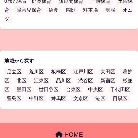
0歳児保育
延長保育
短期間保育
一時保育
土曜保
育
障害児保育
給食
園庭
駐車場
制服
オム
ツ
地域から探す
足立区
荒川区
板橋区
江戸川区
大田区
葛飾
区
北区
江東区
品川区
渋谷区
新宿区
杉並
区
墨田区
世田谷区
台東区
中央区
千代田区
豊島区
中野区
練馬区
文京区
港区
目黒区
HOME