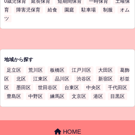
0歳児保育
延長保育
短期間保育
一時保育
土曜保
育
障害児保育
給食
園庭
駐車場
制服
オム
ツ
地域から探す
足立区
荒川区
板橋区
江戸川区
大田区
葛飾
区
北区
江東区
品川区
渋谷区
新宿区
杉並
区
墨田区
世田谷区
台東区
中央区
千代田区
豊島区
中野区
練馬区
文京区
港区
目黒区
HOME