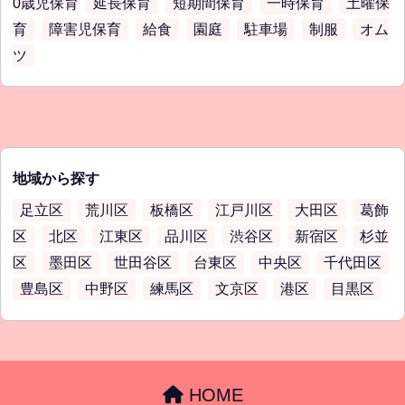
0歳児保育
延長保育
短期間保育
一時保育
土曜保
育
障害児保育
給食
園庭
駐車場
制服
オム
ツ
地域から探す
足立区
荒川区
板橋区
江戸川区
大田区
葛飾
区
北区
江東区
品川区
渋谷区
新宿区
杉並
区
墨田区
世田谷区
台東区
中央区
千代田区
豊島区
中野区
練馬区
文京区
港区
目黒区
HOME