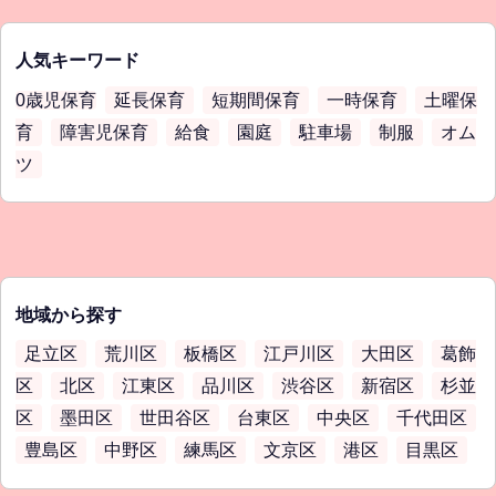
人気キーワード
0歳児保育
延長保育
短期間保育
一時保育
土曜保
育
障害児保育
給食
園庭
駐車場
制服
オム
ツ
地域から探す
足立区
荒川区
板橋区
江戸川区
大田区
葛飾
区
北区
江東区
品川区
渋谷区
新宿区
杉並
区
墨田区
世田谷区
台東区
中央区
千代田区
豊島区
中野区
練馬区
文京区
港区
目黒区