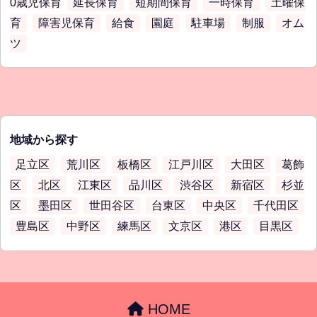
0歳児保育
延長保育
短期間保育
一時保育
土曜保
育
障害児保育
給食
園庭
駐車場
制服
オム
ツ
地域から探す
足立区
荒川区
板橋区
江戸川区
大田区
葛飾
区
北区
江東区
品川区
渋谷区
新宿区
杉並
区
墨田区
世田谷区
台東区
中央区
千代田区
豊島区
中野区
練馬区
文京区
港区
目黒区
HOME