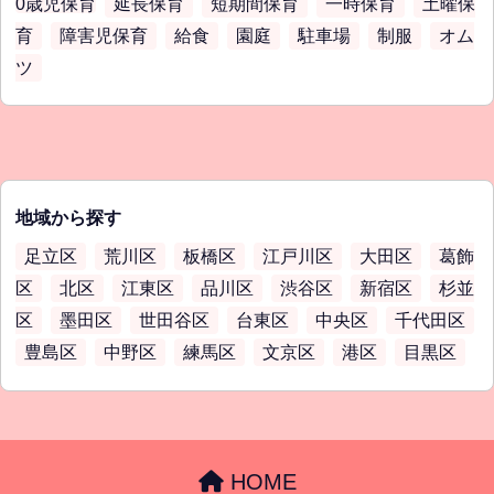
0歳児保育
延長保育
短期間保育
一時保育
土曜保
育
障害児保育
給食
園庭
駐車場
制服
オム
ツ
地域から探す
足立区
荒川区
板橋区
江戸川区
大田区
葛飾
区
北区
江東区
品川区
渋谷区
新宿区
杉並
区
墨田区
世田谷区
台東区
中央区
千代田区
豊島区
中野区
練馬区
文京区
港区
目黒区
HOME