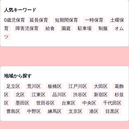
人気キーワード
0歳児保育
延長保育
短期間保育
一時保育
土曜保
育
障害児保育
給食
園庭
駐車場
制服
オム
ツ
地域から探す
足立区
荒川区
板橋区
江戸川区
大田区
葛飾
区
北区
江東区
品川区
渋谷区
新宿区
杉並
区
墨田区
世田谷区
台東区
中央区
千代田区
豊島区
中野区
練馬区
文京区
港区
目黒区