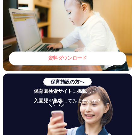
資料ダウンロード
保育施設の方へ
保育園検索サイト
に
掲載
して、
入園児
を
集客
してみませんか？