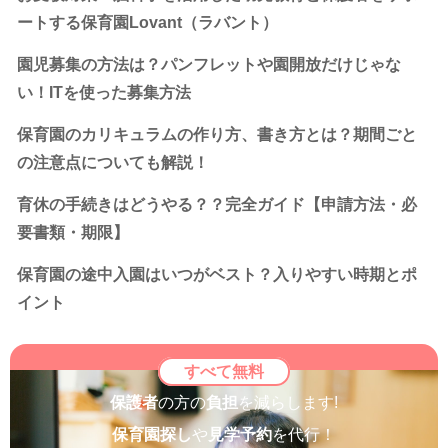
ートする保育園Lovant（ラバント）
園児募集の方法は？パンフレットや園開放だけじゃな
い！ITを使った募集方法
保育園のカリキュラムの作り方、書き方とは？期間ごと
の注意点についても解説！
育休の手続きはどうやる？？完全ガイド【申請方法・必
要書類・期限】
保育園の途中入園はいつがベスト？入りやすい時期とポ
イント
すべて無料
保護者
の方の
負担
を減らします!
保育園探し
や
見学予約
を代行！